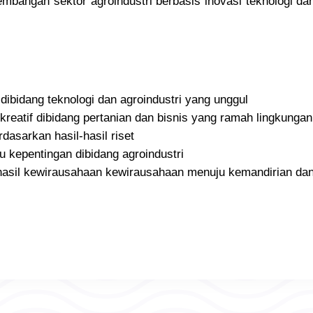
embangan sektor agroindustri berbasis inovasi teknologi 
ibidang teknologi dan agroindustri yang unggul
 kreatif dibidang pertanian dan bisnis yang ramah lingkunga
asarkan hasil-hasil riset
 kepentingan dibidang agroindustri
l-hasil kewirausahaan kewirausahaan menuju kemandirian da