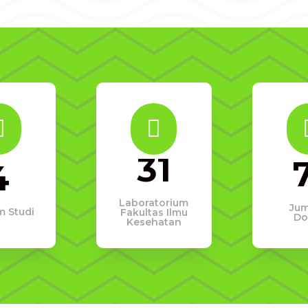


31
4
Laboratorium
Ju
m Studi
Fakultas Ilmu
Do
Kesehatan