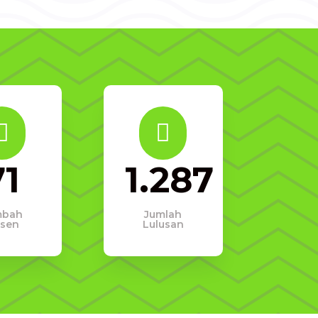


71
1.287
mbah
Jumlah
sen
Lulusan