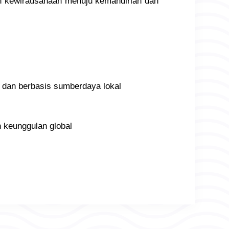
dan kewirausahaan menuju kemandirian dan
n dan berbasis sumberdaya lokal
n keunggulan global