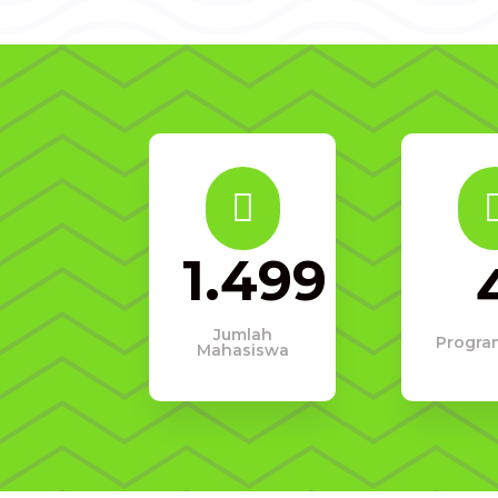

1.499
Jumlah
Progra
Mahasiswa